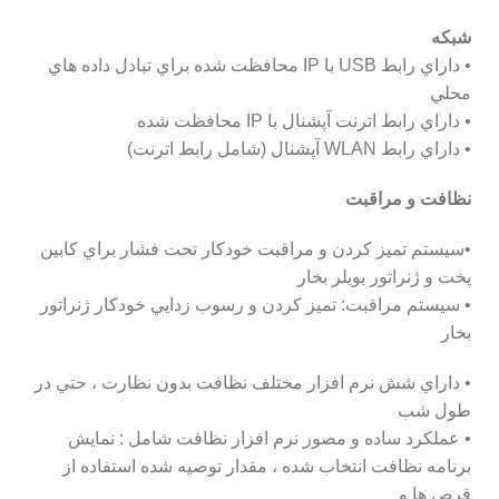
شبكه
• داراي رابط USB با IP محافظت شده براي تبادل داده هاي
محلي
• داراي رابط اترنت آپشنال با IP محافظت شده
• داراي رابط WLAN آپشنال (شامل رابط اترنت)
نظافت و مراقبت
•سيستم تميز كردن و مراقبت خودكار تحت فشار براي كابين
پخت و ژنراتور بويلر بخار
• سيستم مراقبت: تميز كردن و رسوب زدايي خودكار ژنراتور
بخار
• داراي شش نرم افزار مختلف نظافت بدون نظارت ، حتي در
طول شب
• عملكرد ساده و مصور نرم افزار نظافت شامل : نمايش
برنامه نظافت انتخاب شده ، مقدار توصيه شده استفاده از
قرص ها و