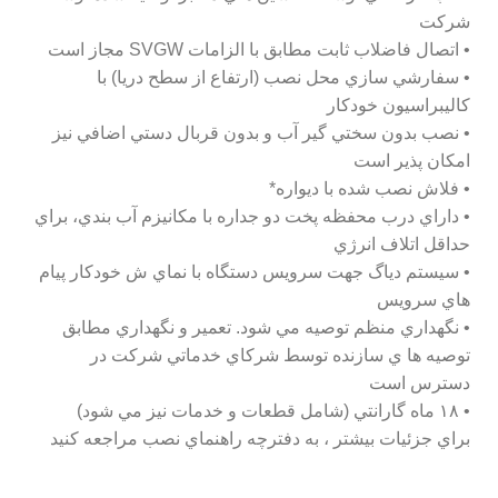
شركت
• اتصال فاضلاب ثابت مطابق با الزامات SVGW مجاز است
• سفارشي سازي محل نصب (ارتفاع از سطح دريا) با
كاليبراسيون خودكار
• نصب بدون سختي گير آب و بدون قربال دستي اضافي نيز
امكان پذير است
• فلاش نصب شده با ديواره*
• داراي درب محفظه پخت دو جداره با مكانيزم آب بندي، براي
حداقل اتلاف انرژي
• سيستم دياگ جهت سرويس دستگاه با نماي ش خودكار پيام
هاي سرويس
• نگهداري منظم توصيه مي شود. تعمير و نگهداري مطابق
توصيه ها ي سازنده توسط شركاي خدماتي شركت در
دسترس است
• ١٨ ماه گارانتي (شامل قطعات و خدمات نيز مي شود)
براي جزئيات بيشتر ، به دفترچه راهنماي نصب مراجعه كنيد