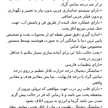
تر از صد درجه سانتي گراد.
• داراي سيستم جداسازي چربي بدون نياز به تعمير و نگهداري
و بدون فيلتر چربي اضافي
• داراي عملكرد خنك كننده از طريق فن و پاشش آب، جهت
خنك شدن سريع اتاق پخت
• اندازه گيري دقيق شش نقطه اي از محتويات پخت و تشخيص
پايين ترين دما يا ميانگين آن به صورت هوشمند توسط سنسور
مخصوص مواد غذايي
• پخت حالت دلتا- تي براي آماده سازي بسيار ملايم با حداقل
دورريز در پخت
•داراي تنظيمات فارسي
• نمايشگر ديجيتال درجه حرارت قابل تنظيم بر روي درجه
سانتي گراد يا درجه فارنهايت ، نما يش مقادير هدف و مقادير
واقعي
• داراي فلپ زير درب جهت مواقعي كه ترولي بيرون از
محفظه پخت مي باشد و تا زماني كه فر در حالت پيش گرم
شدن مي باشد گرما و انرژي به بيرون اتلاف نشود
• نمايشگر ديجيتال رطوبت و زمان از اتاق پخت ، نمايش مقاد