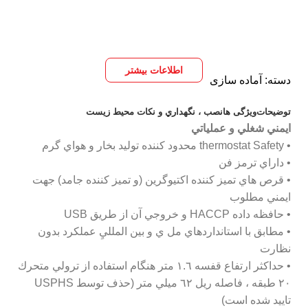
اطلاعات بیشتر
دسته:
آماده سازی
توضیحات
ویژگی ها
نصب ، نگهداري و نكات محيط زيست
ايمني شغلي و عملياتي
• thermostat Safety محدود كننده توليد بخار و هواي گرم
• داراي ترمز فن
• قرص هاي تميز كننده اكتيوگرين (و تميز كننده جامد) جهت
ايمني مطلوب
• حافظه داده HACCP و خروجي آن از طريق USB
• مطابق با استانداردهاي مل ي و بين الملليِ عملكرد بدون
نظارت
• حداكثر ارتفاع قفسه ١.٦ متر هنگام استفاده از ترولي متحرك
٢٠ طبقه ، فاصله ريل ٦٢ ميلي متر (حذف توسط USPHS
تاييد شده است)