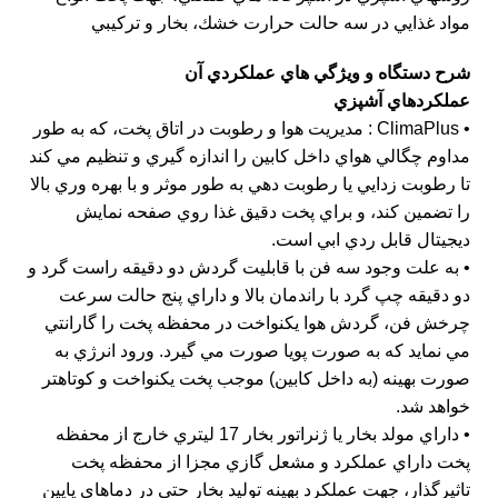
مواد غذايي در سه حالت حرارت خشك، بخار و تركيبي
شرح دستگاه و ويژگي هاي عملكردي آن
عملكردهاي آشپزي
• ClimaPlus : مديريت هوا و رطوبت در اتاق پخت، كه به طور
مداوم چگالي هواي داخل كابين را اندازه گيري و تنظيم مي كند
تا رطوبت زدايي يا رطوبت دهي به طور موثر و با بهره وري بالا
را تضمين كند، و براي پخت دقيق غذا روي صفحه نمايش
ديجيتال قابل ردي ابي است.
• به علت وجود سه فن با قابليت گردش دو دقيقه راست گرد و
دو دقيقه چپ گرد با راندمان بالا و داراي پنج حالت سرعت
چرخش فن، گردش هوا يكنواخت در محفظه پخت را گارانتي
مي نمايد كه به صورت پويا صورت مي گيرد. ورود انرژي به
صورت بهينه (به داخل كابين) موجب پخت يكنواخت و كوتاهتر
خواهد شد.
• داراي مولد بخار يا ژنراتور بخار 17 ليتري خارج از محفظه
پخت داراي عملكرد و مشعل گازي مجزا از محفظه پخت
تاثيرگذار، جهت عملكرد بهينه توليد بخار حتي در دماهاي پايين