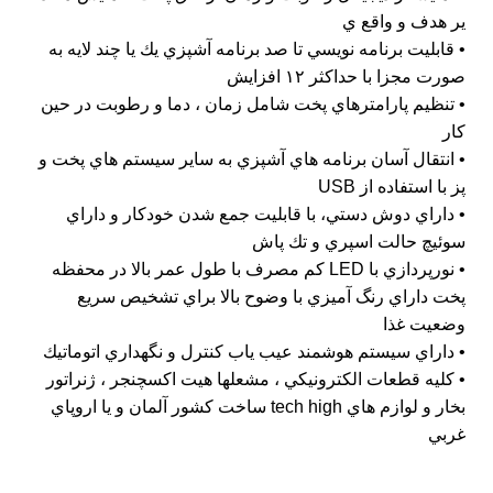
ير هدف و واقع ي
• قابليت برنامه نويسي تا صد برنامه آشپزي يك يا چند لايه به
صورت مجزا با حداكثر ١٢ افزايش
• تنظيم پارامترهاي پخت شامل زمان ، دما و رطوبت در حين
كار
• انتقال آسان برنامه هاي آشپزي به ساير سيستم هاي پخت و
پز با استفاده از USB
• داراي دوش دستي، با قابليت جمع شدن خودكار و داراي
سوئيچ حالت اسپري و تك پاش
• نورپردازي با LED كم مصرف با طول عمر بالا در محفظه
پخت داراي رنگ آميزي با وضوح بالا براي تشخيص سريع
وضعيت غذا
• داراي سيستم هوشمند عيب ياب كنترل و نگهداري اتوماتيك
• كليه قطعات الكترونيكي ، مشعلها هيت اكسچنجر ، ژنراتور
بخار و لوازم هاي tech high ساخت كشور آلمان و يا اروپاي
غربي