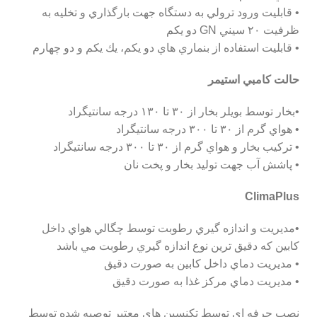
• قابليت ورود ترولي به دستگاه جهت بارگذاري و تخليه به
ظرفيت ٢٠ سيني GN دو يكم
• قابليت استفاده از بنماري هاي دو يكم، يك يكم و دو چهارم
حالت كامبي استيمر
•بخار توسط بويلر بخار از ٣٠ تا ١٣٠ درجه سانتيگراد
• هواي گرم از ٣٠ تا ٣٠٠ درجه سانتيگراد
• تركيب بخار و هواي گرم از ٣٠ تا ٣٠٠ درجه سانتيگراد
• پاشش آب جهت توليد بخار و پخت نان
ClimaPlus
•مديريت و اندازه گيري رطوبت توسط چگالي هواي داخل
كابين كه دقيق ترين نوع اندازه گيري رطوبت مي باشد
• مديريت دماي داخل كابين به صورت دقيق
• مديريت دماي مركز غذا به صورت دقيق
نصب حرفه اي توسط تكنسين هاي معتبر توصيه شده توسط