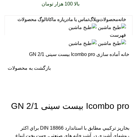
سفارشات خود را برای
بالا 100 هزار تومان
را با پیک رایگان
تجربه کنید
خانه
محصولات
وبلاگ
تماس با ما
درباره ما
کاتالوگ محصولات
فهرست
خانه
آماده سازی
Icombo pro بیست سینی GN 2/1
بازگشت به محصولات
برای بزرگنمایی کلیک کنید
Icombo pro بیست سینی GN 2/1
بخارپز تركيبي مطابق با استاندارد 18866 DIN براي اكثر
روشهاي آشپزي در آشپزخانه هاي صنعتي، جهت پخت انواع