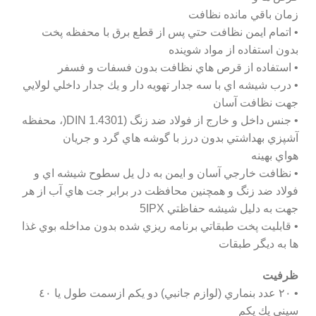
زمان باقي مانده نظافت
• اتمام ايمن نظافت حتي پس از قطع برق با محفظه پخت
بدون استفاده از مواد شوينده
• استفاده از قرص هاي نظافت بدون فسفات و فسفر
• درب شيشه اي با سه جدار تهويه دار و يك جدار داخلي لولايي
جهت نظافت آسان
• جنس داخل و خارج از فولاد ضد زنگ (1.4301 DIN(، محفظه
آشپزي بهداشتي بدون درز با گوشه هاي گرد و جريان
هواي بهينه
• نظافت خارجي آسان و ايمن به دل يل سطوح شيشه اي و
فولاد ضد زنگ و همچنين محافظت در برابر جت هاي آب از هر
جهت به دليل شيشه حفاظتي 5IPX
• قابليت پخت طبقاتي برنامه ريزي شده بدون مداخله بوي غذا
ها به ديگر طبقات
ظرفيت
• ٢٠ عدد بنماري (لوازم جانبي) دو يكم ازسمت طول يا ٤٠
سيني يك يكم